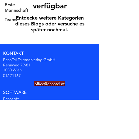
verfügbar
Erste
Mannschaft
Entdecke weitere Kategorien
Teams
dieses Blogs oder versuche es
später nochmal.
KONTAKT
EccoTel Telemarketing GmbH
Rennweg 79-81
1030 Wien
01/ 71167
SOFTWARE
Eccosoft
CALLCENTER
Welcome- & Care-Calls
Tele-Sales
Markt- & Meinungsforschung
Direct-Mailing
Terminvereinbarung